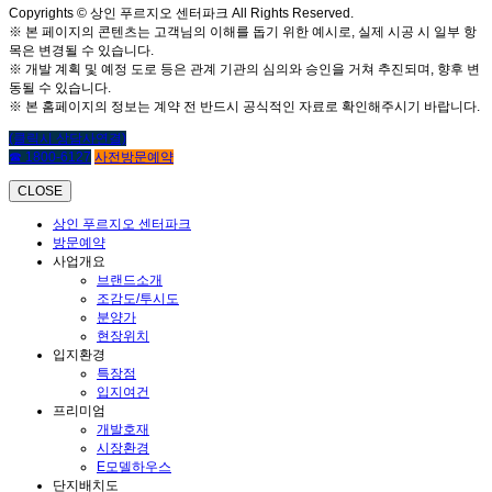
Copyrights © 상인 푸르지오 센터파크 All Rights Reserved.
※ 본 페이지의 콘텐츠는 고객님의 이해를 돕기 위한 예시로, 실제 시공 시 일부 항
목은 변경될 수 있습니다.
※ 개발 계획 및 예정 도로 등은 관계 기관의 심의와 승인을 거쳐 추진되며, 향후 변
동될 수 있습니다.
※ 본 홈페이지의 정보는 계약 전 반드시 공식적인 자료로 확인해주시기 바랍니다.
(클릭시 상담사연결)
☎ 1800-6127
사전방문예약
CLOSE
상인 푸르지오 센터파크
방문예약
사업개요
브랜드소개
조감도/투시도
분양가
현장위치
입지환경
특장점
입지여건
프리미엄
개발호재
시장환경
E모델하우스
단지배치도