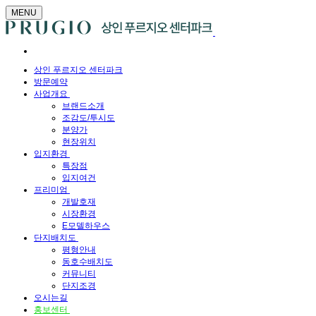
MENU
상인 푸르지오 센터파크
방문예약
사업개요
브랜드소개
조감도/투시도
분양가
현장위치
입지환경
특장점
입지여건
프리미엄
개발호재
시장환경
E모델하우스
단지배치도
평형안내
동호수배치도
커뮤니티
단지조경
오시는길
홍보센터