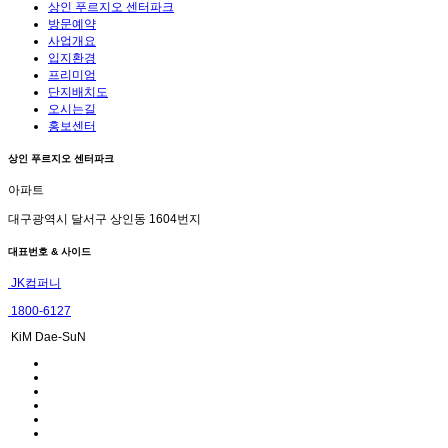
상인 푸르지오 센터파크
방문예약
사업개요
입지환경
프리미엄
단지배치도
오시는길
홍보센터
상인 푸르지오 센터파크
아파트
대구광역시 달서구 상인동 1604번지
대표번호 & 사이드
JK컴퍼니
1800-6127
KiM Dae-SuN