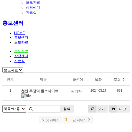
보도자료
상담센터
자료실
홍보센터
HOME
홍보센터
보도자료
보도자료
상담센터
자료실
번호
제목
글쓴이
날짜
조회 수
천안 두정역 힐스테이트
1
관리자
2024.03.17
881
검색
쓰기
태그
1
첫 페이지
끝 페이지