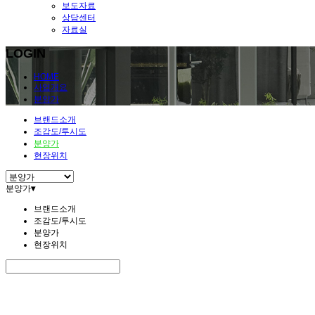
보도자료
상담센터
자료실
LOGIN
HOME
사업개요
분양가
브랜드소개
조감도/투시도
분양가
현장위치
분양가
▾
브랜드소개
조감도/투시도
분양가
현장위치