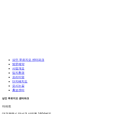
상인 푸르지오 센터파크
방문예약
사업개요
입지환경
프리미엄
단지배치도
오시는길
홍보센터
상인 푸르지오 센터파크
아파트
대구광역시 달서구 상인동 1604번지