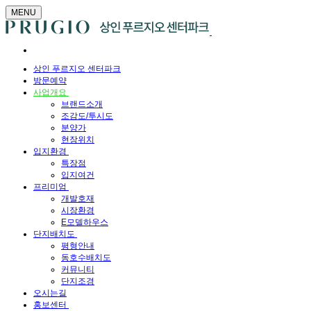
MENU
상인 푸르지오 센터파크
방문예약
사업개요
브랜드소개
조감도/투시도
분양가
현장위치
입지환경
특장점
입지여건
프리미엄
개발호재
시장환경
E모델하우스
단지배치도
평형안내
동호수배치도
커뮤니티
단지조경
오시는길
홍보센터