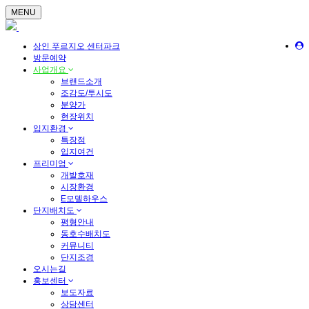
MENU
상인 푸르지오 센터파크
방문예약
사업개요
브랜드소개
조감도/투시도
분양가
현장위치
입지환경
특장점
입지여건
프리미엄
개발호재
시장환경
E모델하우스
단지배치도
평형안내
동호수배치도
커뮤니티
단지조경
오시는길
홍보센터
보도자료
상담센터