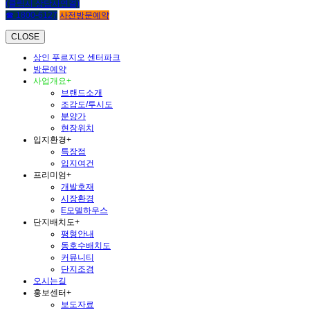
(클릭시 상담사연결)
☎ 1800-6127
사전방문예약
CLOSE
상인 푸르지오 센터파크
방문예약
사업개요
+
브랜드소개
조감도/투시도
분양가
현장위치
입지환경
+
특장점
입지여건
프리미엄
+
개발호재
시장환경
E모델하우스
단지배치도
+
평형안내
동호수배치도
커뮤니티
단지조경
오시는길
홍보센터
+
보도자료