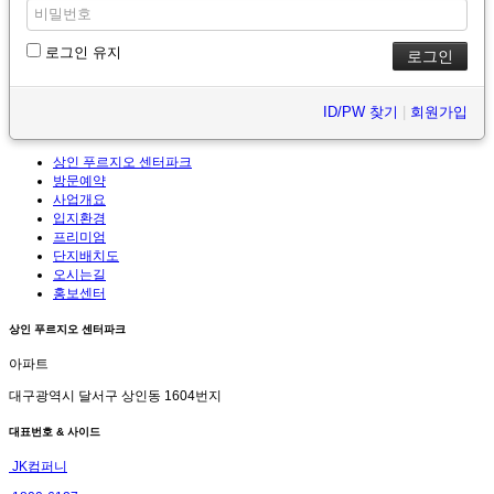
로그인 유지
ID/PW 찾기
|
회원가입
상인 푸르지오 센터파크
방문예약
사업개요
입지환경
프리미엄
단지배치도
오시는길
홍보센터
상인 푸르지오 센터파크
아파트
대구광역시 달서구 상인동 1604번지
대표번호 & 사이드
JK컴퍼니