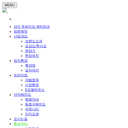
MENU
상인 푸르지오 센터파크
방문예약
사업개요
브랜드소개
조감도/투시도
분양가
현장위치
입지환경
특장점
입지여건
프리미엄
개발호재
시장환경
E모델하우스
단지배치도
평형안내
동호수배치도
커뮤니티
단지조경
오시는길
홍보센터